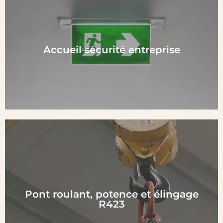
En Savoir plus
Accueil sécurité entreprise
En Savoir plus
Pont roulant, potence et élingage
R423