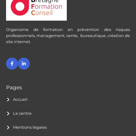
Organisme de formation en prévention des risques
professionnels, management, vente, bureautique, création de
site internet.
F
L
a
i
c
n
e
k
b
e
o
d
o
i
Pages
k
n
-
-
Accueil
f
i
n
Le centre
Mentions légales