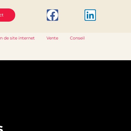
Facebook
Linked
ct
n de site internet
Vente
Conseil
s