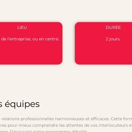
LIEU
DURÉE
 de l’entreprise, ou en centre.
2 jours.
s équipes
 relations professionnelles harmonieuses et efficaces. Cette for
res pour mieux comprendre les attentes de vos interlocuteurs e
xterne. Découvrez notre programme détaillé.