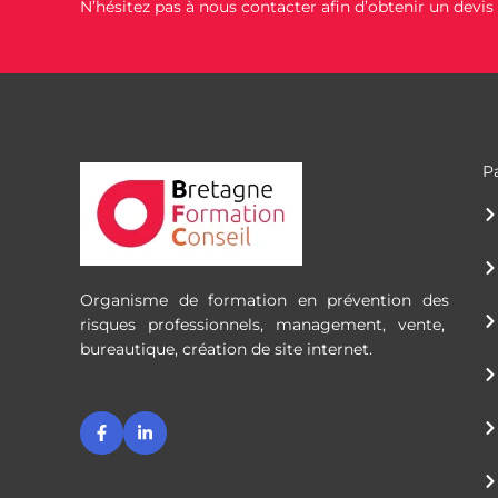
N’hésitez pas à nous contacter afin d’obtenir un devi
P
Organisme de formation en prévention des
risques professionnels, management, vente,
bureautique, création de site internet.
F
L
a
i
c
n
e
k
b
e