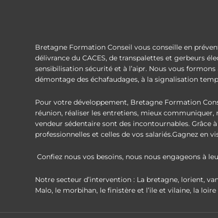
o
d
o
i
k
n
-
-
f
i
n
Bretagne Formation Conseil vous conseille en préventi
délivrance du CACES, de transpalettes et gerbeurs élect
sensibilisation sécurité et à l’aipr. Nous vous formons 
démontage des échafaudages, à la signalisation tempo
Pour votre développement, Bretagne Formation Cons
réunion, réaliser les entretiens, mieux communiquer,
vendeur sédentaire sont des incontournables. Grâce à
professionnelles et celles de vos salariés.Gagnez en v
Confiez nous vos besoins, nous nous engageons à leur
Notre secteur d’intervention : La bretagne, lorient, van
Malo, le morbihan, le finistère et l’ile et vilaine, la loi