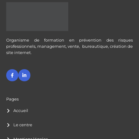
Organisme de formation en prévention des risques
professionnels, management, vente, bureautique, création de
site internet.
F
L
a
i
c
n
e
k
b
e
o
d
o
i
Pages
k
n
-
-
Accueil
f
i
n
Le centre