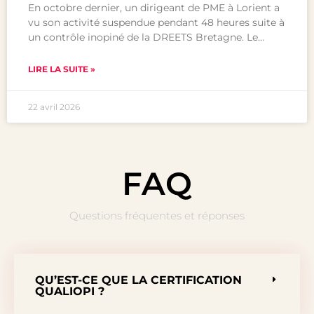
En octobre dernier, un dirigeant de PME à Lorient a
vu son activité suspendue pendant 48 heures suite à
un contrôle inopiné de la DREETS Bretagne. Le…
LIRE LA SUITE »
22 avril 2026
FAQ
Questions fréquentes et réponses
QU’EST-CE QUE LA CERTIFICATION
QUALIOPI ?